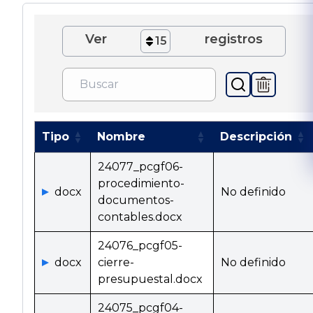
Ver
registros
15
Tipo
Nombre
Descripción
24077_pcgf06-
procedimiento-
docx
No definido
documentos-
contables.docx
24076_pcgf05-
docx
cierre-
No definido
presupuestal.docx
24075_pcgf04-