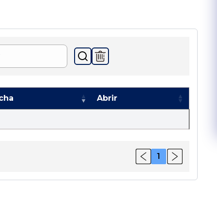
cha
Abrir
1