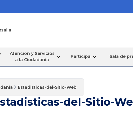
esalia
o
Atención y Servicios
Participa
Sala de pr
a la Ciudadanía
adanía
Estadisticas-del-Sitio-Web
stadisticas-del-Sitio-W