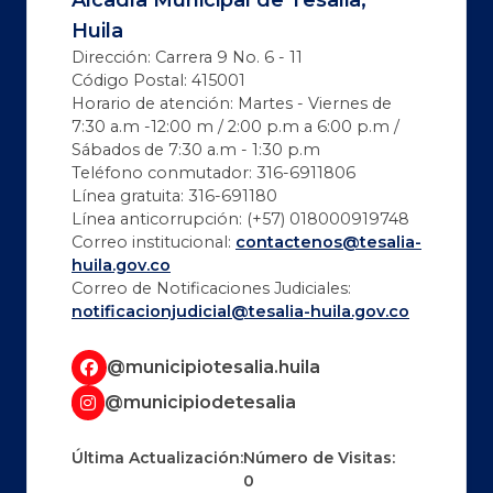
Alcadía Municipal de Tesalia,
Huila
Dirección: Carrera 9 No. 6 - 11
Código Postal: 415001
Horario de atención: Martes - Viernes de
7:30 a.m -12:00 m / 2:00 p.m a 6:00 p.m /
Sábados de 7:30 a.m - 1:30 p.m
Teléfono conmutador: 316-6911806
Línea gratuita: 316-691180
Línea anticorrupción: (+57) 018000919748
Correo institucional:
contactenos@tesalia-
huila.gov.co
Correo de Notificaciones Judiciales:
notificacionjudicial@tesalia-huila.gov.co
@municipiotesalia.huila
@municipiodetesalia
Última Actualización:
Número de Visitas:
0