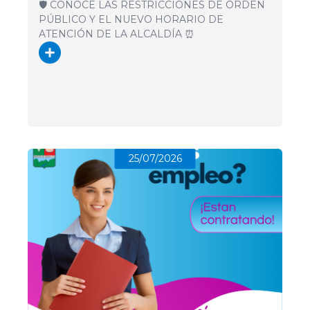
🛡️ CONOCE LAS RESTRICCIONES DE ORDEN
AGOSTO 🚔
PÚBLICO Y EL NUEVO HORARIO DE
ATENCIÓN DE LA ALCALDÍA ⏰
25/07/2026