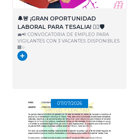
🔔🚨 ¡GRAN OPORTUNIDAD
LABORAL PARA TESALIA! 👷‍♂️🛡️
💼📢 CONVOCATORIA DE EMPLEO PARA
VIGILANTES CON 3 VACANTES DISPONIBLES
🏢✨
07/07/2026