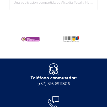
Una publicación compartida de Alcaldia Tesalia Huila (@municipiodetesalia)
Teléfono conmutador:
(+57) 316-6911806